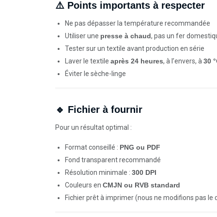
⚠️ Points importants à respecter
Ne pas dépasser la température recommandée
Utiliser une
presse à chaud
, pas un fer domesti
Tester sur un textile avant production en série
Laver le textile
après 24 heures
, à l’envers, à
30 
Éviter le sèche-linge
🔹 Fichier à fournir
Pour un résultat optimal :
Format conseillé :
PNG ou PDF
Fond transparent recommandé
Résolution minimale :
300 DPI
Couleurs en
CMJN ou RVB standard
Fichier prêt à imprimer (nous ne modifions pas le 