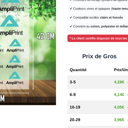
✔ Couleurs vives et opaques (
haute ten
✔ Compatible textiles
clairs et foncés
✔ Convient au
coton, polyester et mél
* Le client certifie disposer de tous le
Prix de Gros
Quantité
Prix/Un
3-5
4,28€
6-9
4,14€
10-19
4,05€
20-29
3,96€