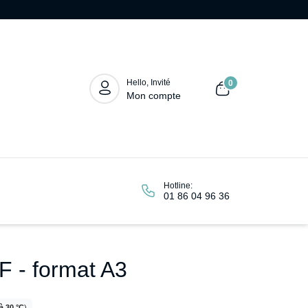
Hello, Invité
0
Mon compte
Hotline:
01 86 04 96 36
F - format A3
à 30 °C
)