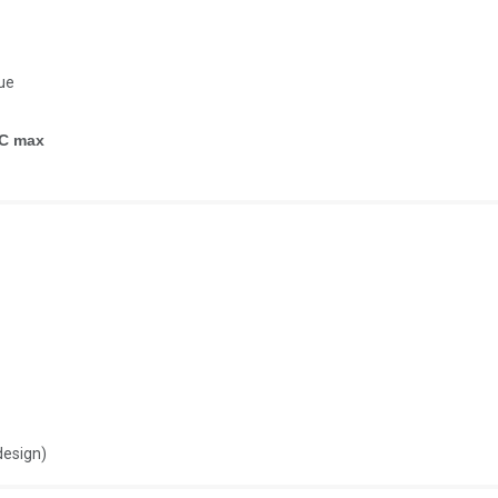
que
°C max
design)