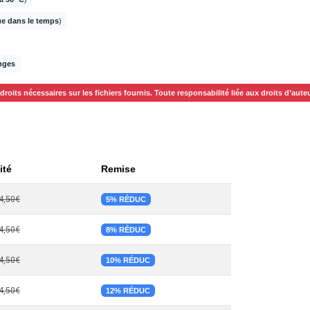
ue dans le temps
)
anges
s droits nécessaires sur les fichiers fournis. Toute responsabilité liée aux droits d’au
ité
Remise
4,50€
5% RÉDUC
4,50€
8% RÉDUC
4,50€
10% RÉDUC
4,50€
12% RÉDUC