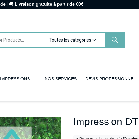
nde
| 🚚
Livraison gratuite à partir de 60€
Toutes les catégories
IMPRESSIONS
NOS SERVICES
DEVIS PROFESSIONNEL
Impression DT
✔ Résistant au lavage (jusqu’à
50 cycles 