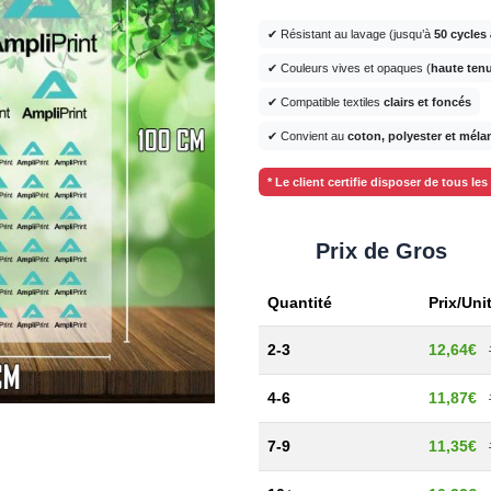
✔ Résistant au lavage (jusqu’à
50 cycles 
✔ Couleurs vives et opaques (
haute ten
✔ Compatible textiles
clairs et foncés
✔ Convient au
coton, polyester et mél
* Le client certifie disposer de tous le
Prix de Gros
Quantité
Prix/Uni
2-3
12,64€
4-6
11,87€
7-9
11,35€