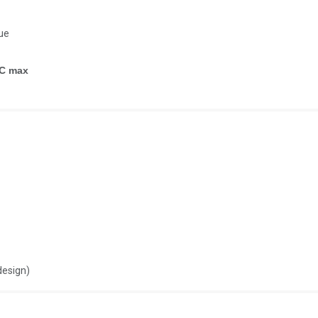
que
°C max
design)