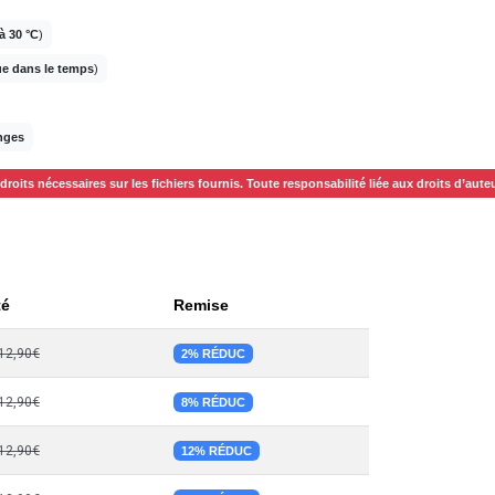
à 30 °C
)
ue dans le temps
)
anges
s droits nécessaires sur les fichiers fournis. Toute responsabilité liée aux droits d’au
té
Remise
12,90€
2% RÉDUC
12,90€
8% RÉDUC
12,90€
12% RÉDUC